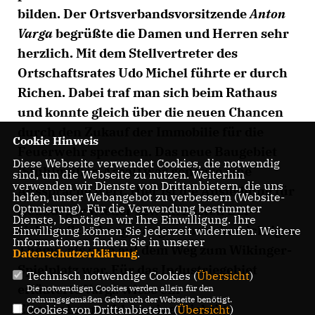
bilden. Der Ortsverbandsvorsitzende
Anton
Varga
begrüßte die Damen und Herren sehr
herzlich. Mit dem Stellvertreter des
Ortschaftsrates Udo Michel führte er durch
Richen. Dabei traf man sich beim Rathaus
und konnte gleich über die neuen Chancen
durch den Zukauf der Immobilie für die
Cookie Hinweis
Feuerwehr sprechen. Das neue Baugebiet
Diese Webseite verwendet Cookies, die notwendig
(Stuhlmüller-Areal) war genauso eine
sind, um die Webseite zu nutzen. Weiterhin
verwenden wir Dienste von Drittanbietern, die uns
Aussprache wert. Hier ist die Ansiedlung für
helfen, unser Webangebot zu verbessern (Website-
Optmierung). Für die Verwendung bestimmter
Neubürger wieder gewährleistet. Der
Dienste, benötigen wir Ihre Einwilligung. Ihre
sichere Schulweg war genauso ein wichtiges
Einwilligung können Sie jederzeit widerrufen. Weitere
Informationen finden Sie in unserer
Thema, als man auf dem Weg zum Wikinger-
Datenschutzerklärung
.
Spielplatz war. Für das Industriegebiet
Technisch notwendige Cookies (
Übersicht
)
erläuterte Varga wieso ein
Die notwendigen Cookies werden allein für den
ordnungsgemäßen Gebrauch der Webseite benötigt.
Eisenbahnanschluss eine wichtige
Cookies von Drittanbietern (
Übersicht
)