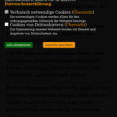
Datenschutzerklärung
.
1290 Jahren und übergaben zusammen die
Technisch notwendige Cookies (
Übersicht
)
Urkunden und Ehrennadeln.
Die notwendigen Cookies werden allein für den
ordnungsgemäßen Gebrauch der Webseite benötigt.
Cookies von Drittanbietern (
Übersicht
)
Seit 60 Jahren sind Willi Eisenhuth, Anton
Zur Optimierung unserer Webseite binden wir Dienste und
Kraus und Klaus Zöller Mitglieder des
Angebote von Drittanbietern ein.
Ortsverbands Rohrbach.
Alle akzeptieren
Auswahl speichern
Für 50 Jahre wurden Volkmar Buser, Josef
Hautzinger, Sophie Heitlinger, Bernhard
Lahme, Emil Lang, Elisabeth Probst, Karl
Tagscherer und Josef Veith geehrt.
Barbara Baumann, Günther Blasinger, Franz
Dettling, Gisela Dietz, Thomas Holtz, Günter
Müller, Monika Schweizer, Karl Terzer,
Richard Tieke traten vor 40 Jahren in die
CDU ein.