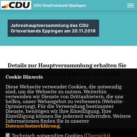
CDU Stadtverband Eppingen
Jahreshauptversammlung des CDU
Ortsverbands Eppingen am 20.11.2019
Details zur Hauptversammlung erhalten Sie
durch einen weiteren Klick auf die Grafik
Cookie Hinweis
Diese Webseite verwendet Cookies, die notwendig
sind, um die Webseite zu nutzen. Weiterhin
verwenden wir Dienste von Drittanbietern, die uns
helfen, unser Webangebot zu verbessern (Website-
Optmierung). Für die Verwendung bestimmter
Dienste, benötigen wir Ihre Einwilligung. Ihre
Eppingen, 28.10.2019, 14:30 Uhr
Einwilligung können Sie jederzeit widerrufen. Weitere
Informationen finden Sie in unserer
Datenschutzerklärung
.
Technisch notwendige Cookies (
Übersicht
)