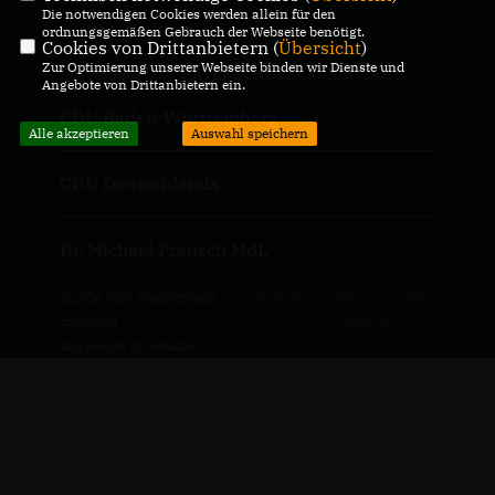
Die notwendigen Cookies werden allein für den
ordnungsgemäßen Gebrauch der Webseite benötigt.
Cookies von Drittanbietern (
Übersicht
)
Zur Optimierung unserer Webseite binden wir Dienste und
IMPRESSUM
DATENSCHUTZ
KONTAKT
Angebote von Drittanbietern ein.
CDU Baden-Württemberg
Alle akzeptieren
Auswahl speichern
CDU Deutschlands
Dr. Michael Preusch MdL
@2026 CDU Stadtverband
Realisation: Sharkness Media
Eppingen
GmbH & Co. KG
Alle Rechte vorbehalten.