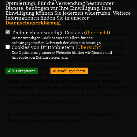
demokratischen Grundhaltung zu vereinbaren sind. Auf
Optmierung). Für die Verwendung bestimmter
Einladung der CDU Eppingen hatte der
Dienste, benötigen wir Ihre Einwilligung. Ihre
Einwilligung können Sie jederzeit widerrufen. Weitere
Antisemitismusbeauftragte der Landesregierung, Dr.
Informationen finden Sie in unserer
Michael Blume, kürzlich in Eppingen referiert. In einer
Datenschutzerklärung
.
Stellungnahme des Staatsministeriums Baden-
Technisch notwendige Cookies (
Übersicht
)
Württemberg, sowie des Bundesinnenministeriums werden
Die notwendigen Cookies werden allein für den
die kommunalen Ordnungsbehörden aufgefordert, diese
ordnungsgemäßen Gebrauch der Webseite benötigt.
Cookies von Drittanbietern (
Übersicht
)
Äußerungen nicht zu dulden. Vor diesem Hintergrund hat
Zur Optimierung unserer Webseite binden wir Dienste und
die CDU Eppingen, vertreten durch ihren Vorsitzenden Dr.
Angebote von Drittanbietern ein.
Michael Preusch sowie durch den Fraktionsvorsitzenden
Klaus Scherer, die Stadtverwaltung Eppingen aufgefordert,
Alle akzeptieren
Auswahl speichern
klar Position zu beziehen und die Plakate entfernen zu
lassen. „Wir hätten uns allerdings gewünscht ,dass eine
solche Entscheidung nicht auf kommunaler Ebene, sondern
durch die Legislative und Judikative höherer Instanzen
geregelt wird!“, so Michael Preusch.
Kontakt:CDU Stadtverband Eppingen / Vorsitzender Dr.
Michael Preusch, mpreusch@web.de