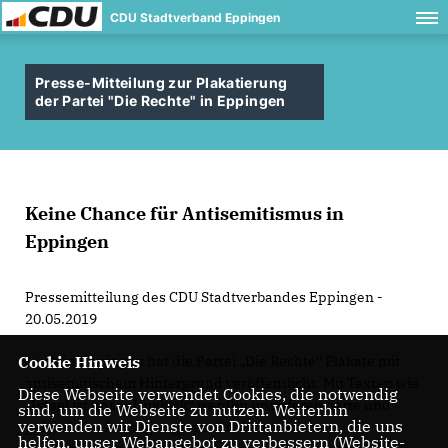
CDU Stadtverband Eppingen
Presse-Mitteilung zur Plakatierung
der Partei "Die Rechte" in Eppingen
Keine Chance für Antisemitismus in
Eppingen
Pressemitteilung des CDU Stadtverbandes Eppingen -
20.05.2019
Cookie Hinweis
Auch in Eppingen hat die Partei „Die Rechte“ Plakate mit
antisemitischem Hintergrund veröffentlicht. Mit Texten wie
Diese Webseite verwendet Cookies, die notwendig
Israel ist unser Unglück“ werden undifferenzierte und
sind, um die Webseite zu nutzen. Weiterhin
verwenden wir Dienste von Drittanbietern, die uns
gefährliche Aussagen gemacht, die mit keiner
helfen, unser Webangebot zu verbessern (Website-